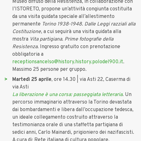
Museo diffuso della Resistenza, in collaborazione con
l’ISTORETO, propone un’attività congiunta costituita
da una visita guidata speciale all’allestimento
permanente
Torino 1938-1948. Dalle Leggi razziali alla
Costituzione
, a cui seguirà una visita guidata alla
mostra
Vita partigiana. Prime fotografie della
Resistenza
. Ingresso gratuito con prenotazione
obbligatoria a
receptionsancelso@history.history.polodel900.it
.
Massimo 25 persone per gruppo.
Martedì 25 aprile
, ore 14.30 | via Asti 22, Caserma di
via Asti
La liberazione è una corsa: passeggiata letteraria
. Un
percorso immaginario attraverso la Torino devastata
dai bombardamenti e libera dall’occupazione tedesca,
un ideale collegamento costruito attraverso la
testimonianza orale di una staffetta partigiana di
sedici anni, Carlo Mainardi, prigioniero dei nazifascisti.
A cura di: Rete italiana di cultura popolare.