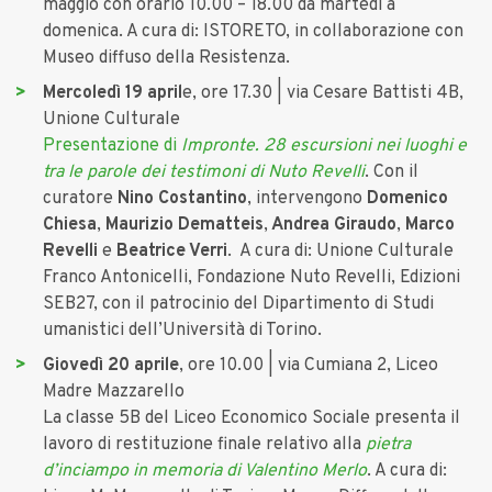
maggio con orario 10.00 – 18.00 da martedì a
domenica. A cura di: ISTORETO, in collaborazione con
Museo diffuso della Resistenza.
Mercoledì 19 april
e, ore 17.30 | via Cesare Battisti 4B,
Unione Culturale
Presentazione di
Impronte. 28 escursioni nei luoghi e
tra le parole dei testimoni di Nuto Revelli
. Con il
curatore
Nino Costantino
, intervengono
Domenico
Chiesa
,
Maurizio Dematteis
,
Andrea Giraudo
,
Marco
Revelli
e
Beatrice Verri
. A cura di: Unione Culturale
Franco Antonicelli, Fondazione Nuto Revelli, Edizioni
SEB27, con il patrocinio del Dipartimento di Studi
umanistici dell’Università di Torino.
Giovedì 20 aprile
, ore 10.00 | via Cumiana 2, Liceo
Madre Mazzarello
La classe 5B del Liceo Economico Sociale presenta il
lavoro di restituzione finale relativo alla
pietra
d’inciampo in memoria di Valentino Merlo
. A cura di: