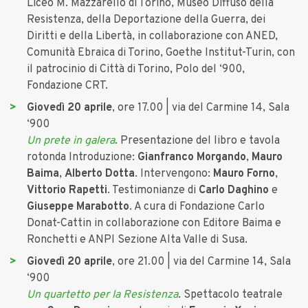
Liceo M. Mazzarello di Torino, Museo Diffuso della
Resistenza, della Deportazione della Guerra, dei
Diritti e della Libertà, in collaborazione con ANED,
Comunità Ebraica di Torino, Goethe Institut-Turin, con
il patrocinio di Città di Torino, Polo del ‘900,
Fondazione CRT.
Giovedì 20 aprile
, ore 17.00 | via del Carmine 14, Sala
‘900
Un prete in galera
. Presentazione del libro e tavola
rotonda Introduzione:
Gianfranco Morgando
,
Mauro
Baima
,
Alberto Dotta
. Intervengono:
Mauro Forno
,
Vittorio Rapetti
. Testimonianze di
Carlo Daghino
e
Giuseppe Marabotto
. A cura di Fondazione Carlo
Donat-Cattin in collaborazione con Editore Baima e
Ronchetti e ANPI Sezione Alta Valle di Susa.
Giovedì 20 aprile
, ore 21.00 | via del Carmine 14, Sala
‘900
Un quartetto per la Resistenza
. Spettacolo teatrale