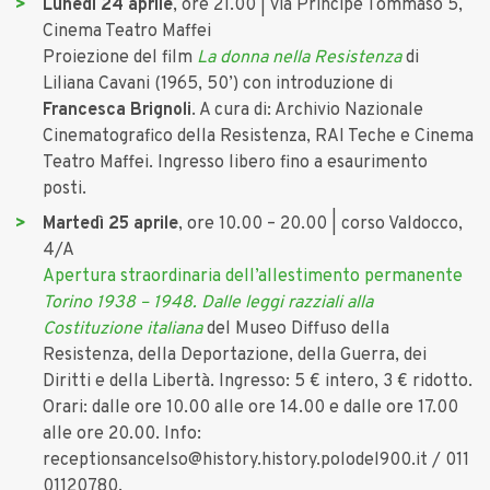
Lunedì 24 aprile
, ore 21.00 | via Principe Tommaso 5,
Cinema Teatro Maffei
Proiezione del film
La donna nella Resistenza
di
Liliana Cavani (1965, 50’) con introduzione di
Francesca Brignoli
. A cura di: Archivio Nazionale
Cinematografico della Resistenza, RAI Teche e Cinema
Teatro Maffei. Ingresso libero fino a esaurimento
posti.
Martedì 25 aprile
, ore 10.00 – 20.00 | corso Valdocco,
4/A
Apertura straordinaria dell’allestimento permanente
Torino 1938 – 1948. Dalle leggi razziali alla
Costituzione italiana
del Museo Diffuso della
Resistenza, della Deportazione, della Guerra, dei
Diritti e della Libertà. Ingresso: 5 € intero, 3 € ridotto.
Orari: dalle ore 10.00 alle ore 14.00 e dalle ore 17.00
alle ore 20.00. Info:
receptionsancelso@history.history.polodel900.it / 011
01120780.