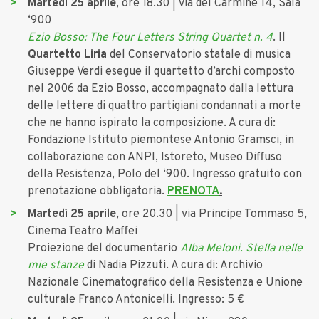
Martedì 25 aprile
, ore 18.30 | via del Carmine 14, Sala
‘900
Ezio Bosso: The Four Letters String Quartet n. 4
. Il
Quartetto Liria
del Conservatorio statale di musica
Giuseppe Verdi esegue il quartetto d’archi composto
nel 2006 da Ezio Bosso, accompagnato dalla lettura
delle lettere di quattro partigiani condannati a morte
che ne hanno ispirato la composizione. A cura di:
Fondazione Istituto piemontese Antonio Gramsci, in
collaborazione con ANPI, Istoreto, Museo Diffuso
della Resistenza, Polo del ‘900. Ingresso gratuito con
prenotazione obbligatoria.
PRENOTA
.
Martedì 25 aprile
, ore 20.30 | via Principe Tommaso 5,
Cinema Teatro Maffei
Proiezione del documentario
Alba Meloni. Stella nelle
mie stanze
di Nadia Pizzuti. A cura di: Archivio
Nazionale Cinematografico della Resistenza e Unione
culturale Franco Antonicelli. Ingresso: 5 €