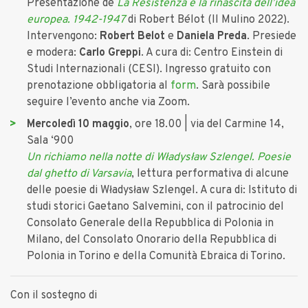
Presentazione de
La Resistenza e la rinascita dell’idea
europea. 1942-1947
di Robert Bélot (Il Mulino 2022).
Intervengono:
Robert Belot
e
Daniela Preda
. Presiede
e modera:
Carlo Greppi
. A cura di: Centro Einstein di
Studi Internazionali (CESI). Ingresso gratuito con
prenotazione obbligatoria al
form
. Sarà possibile
seguire l’evento anche via Zoom.
Mercoledì 10 maggio
, ore 18.00 | via del Carmine 14,
Sala ‘900
Un richiamo nella notte di Władysław Szlengel. Poesie
dal ghetto di Varsavia
, lettura performativa di alcune
delle poesie di Władysław Szlengel. A cura di: Istituto di
studi storici Gaetano Salvemini, con il patrocinio del
Consolato Generale della Repubblica di Polonia in
Milano, del Consolato Onorario della Repubblica di
Polonia in Torino e della Comunità Ebraica di Torino.
Con il sostegno di