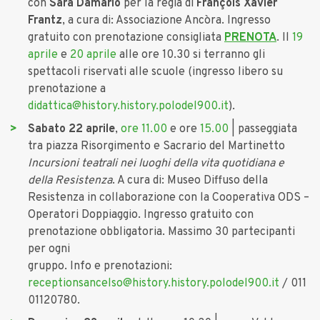
con
Sara Damario
per la regia di
François Xavier
Frantz
, a cura di: Associazione Ancòra. Ingresso
gratuito con prenotazione consigliata
PRENOTA
. Il
19
aprile
e
20 aprile
alle ore 10.30 si terranno gli
spettacoli riservati alle scuole (ingresso libero su
prenotazione a
didattica@history.history.polodel900.it
).
Sabato 22 aprile
,
ore 11.00
e ore
15.00
| passeggiata
tra piazza Risorgimento e Sacrario del Martinetto
Incursioni teatrali nei luoghi della vita quotidiana e
della Resistenza
. A cura di: Museo Diffuso della
Resistenza in collaborazione con la Cooperativa ODS –
Operatori Doppiaggio. Ingresso gratuito con
prenotazione obbligatoria. Massimo 30 partecipanti
per ogni
gruppo. Info e prenotazioni:
receptionsancelso@history.history.polodel900.it
/ 011
01120780.