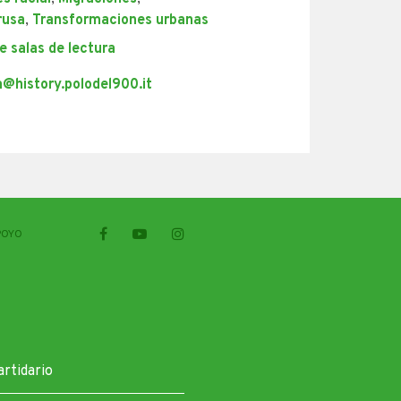
rusa
,
Transformaciones urbanas
e salas de lectura
ca@history.polodel900.it
POYO
artidario