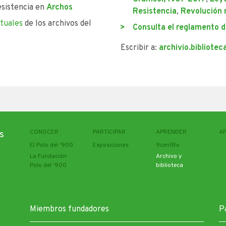
esistencia en
Archos
Resistencia
,
Revolución 
rtuales
de los archivos del
Consulta el reglamento d
Escribir a:
archivio.bibliote
CONOCER
PARTICIPAR
APRENDER
A
s
El Polo del ‘900
Exposiciones
9centRo
La Fundación
Archivo y
Polo del ‘900
biblioteca
Miembros fundadores
P