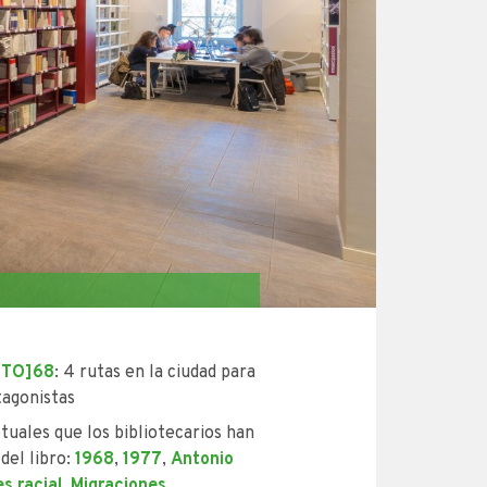
[TO]68
: 4 rutas en la ciudad para
tagonistas
uales que los bibliotecarios han
del libro:
1968
,
1977
,
Antonio
s racial
,
Migraciones
,