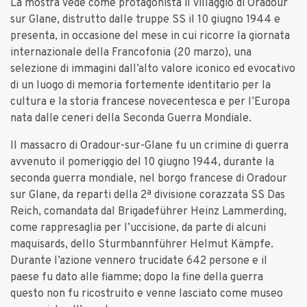
La mostra vede come protagonista il villaggio di Oradour
sur Glane, distrutto dalle truppe SS il 10 giugno 1944 e
presenta, in occasione del mese in cui ricorre la giornata
internazionale della Francofonia (20 marzo), una
selezione di immagini dall’alto valore iconico ed evocativo
di un luogo di memoria fortemente identitario per la
cultura e la storia francese novecentesca e per l’Europa
nata dalle ceneri della Seconda Guerra Mondiale.
Il massacro di Oradour-sur-Glane fu un crimine di guerra
avvenuto il pomeriggio del 10 giugno 1944, durante la
seconda guerra mondiale, nel borgo francese di Oradour
sur Glane, da reparti della 2ª divisione corazzata SS Das
Reich, comandata dal Brigadeführer Heinz Lammerding,
come rappresaglia per l’uccisione, da parte di alcuni
maquisards, dello Sturmbannführer Helmut Kämpfe.
Durante l’azione vennero trucidate 642 persone e il
paese fu dato alle fiamme; dopo la fine della guerra
questo non fu ricostruito e venne lasciato come museo